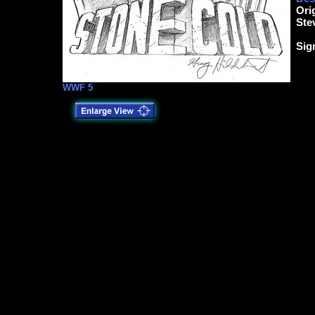
Ori
Ste
Sig
WWF 5