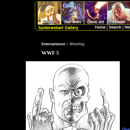
» Wrestling
Entertainment
WWF 5
Des