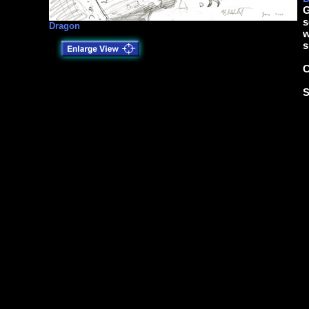
G
s
Dragon
w
s
C
S