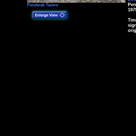
Pen
Penderak Tavern
197
Tim
sig
ori